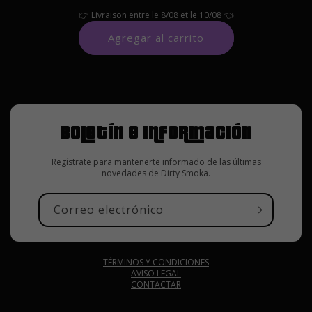
👉
Livraison entre le
8/08
et le
10/08
👈
Agregar al carrito
Boletín e información
Regístrate para mantenerte informado de las últimas
novedades de Dirty Smoka.
Correo electrónico
TÉRMINOS Y CONDICIONES
AVISO
LEGAL
CONTACTAR