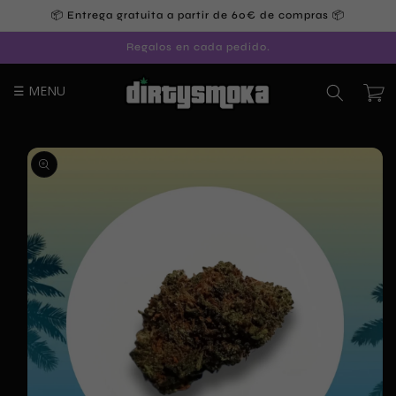
Ir
📦 Entrega gratuita a partir de 60€ de compras 📦
directamente
al contenido
Regalos en cada pedido.
☰ MENU
Carrito
Ir
directamente
a la
información
del producto